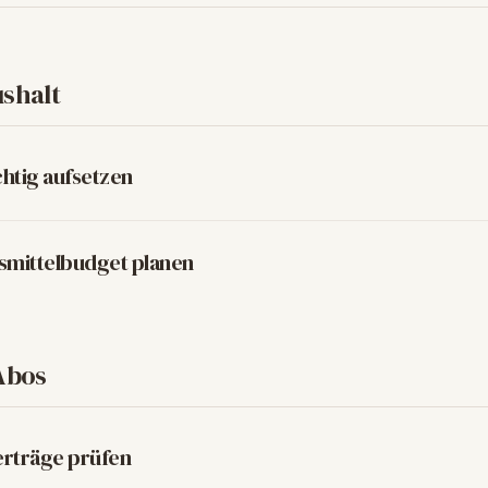
shalt
htig aufsetzen
nsmittelbudget planen
Abos
erträge prüfen