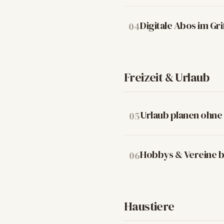
Digitale Abos im Gri
04
Freizeit & Urlaub
Urlaub planen ohne
05
Hobbys & Vereine b
06
Haustiere