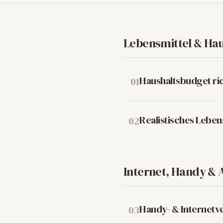
Lebensmittel & Hau
Haushaltsbudget ric
01
Realistisches Lebe
02
Internet, Handy & 
Handy- & Internetv
03